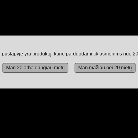
 puslapyje yra produktų, kurie parduodami tik asmenims nuo 20
Man 20 arba daugiau metų
Man mažiau nei 20 metų