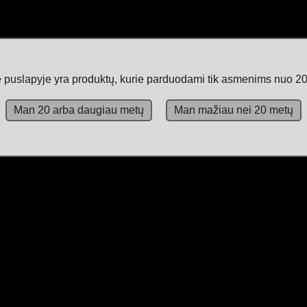
 puslapyje yra produktų, kurie parduodami tik asmenims nuo 20
Man 20 arba daugiau metų
Man mažiau nei 20 metų